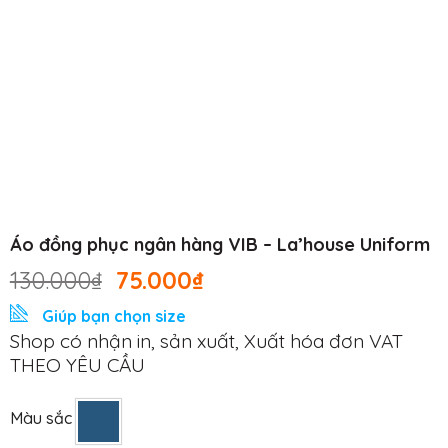
Áo đồng phục ngân hàng VIB – La’house Uniform
130.000
₫
75.000
₫
Giúp bạn chọn size
Shop có nhận in, sản xuất, Xuất hóa đơn VAT
THEO YÊU CẦU
Màu sắc