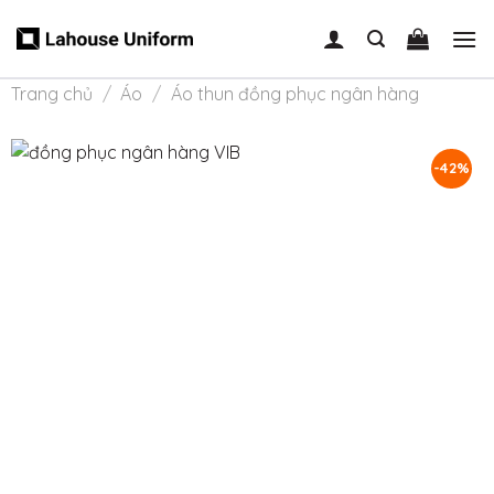
Skip
to
content
Trang chủ
/
Áo
/
Áo thun đồng phục ngân hàng
-42%