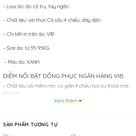
– Loại áo: áo cổ trụ, tay ngắn.
– Chất liệu: vải thun Cá sấu 4 chiều, dày dặn.
– Chi tiết in trên áo: VIB
– Size áo: từ 35-95KG
– Màu áo: XANH
ĐIỂM NỔI BẬT ĐỒNG PHỤC NGÂN HÀNG VIB:
– Chất liệu vải mềm mịn, co giãn 4 chiều tạo sự thoải mái
khi mặc.
Xem thêm
– Đường may dày dặn, chắc chắn, được viền cổ sau thẩm
mỹ, giữ độ bền đẹp cho áo.
SẢN PHẨM TƯƠNG TỰ
– Chi tiết in trên áo sắc nét, không phai màu, không bong