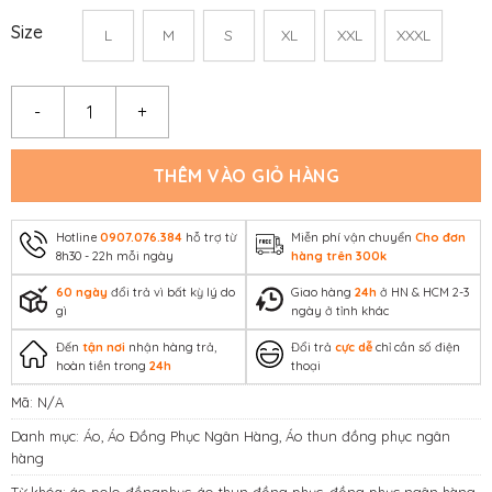
Size
L
M
S
XL
XXL
XXXL
Áo đồng phục ngân hàng VIB – La’house Uniform số lượng
THÊM VÀO GIỎ HÀNG
Hotline
0907.076.384
hỗ trợ từ
Miễn phí vận chuyển
Cho đơn
8h30 - 22h mỗi ngày
hàng trên 300k
60 ngày
đổi trả vì bất kỳ lý do
Giao hàng
24h
ở HN & HCM 2-3
gì
ngày ở tỉnh khác
Đến
tận nơi
nhận hàng trả,
Đổi trả
cực dễ
chỉ cần số điện
hoàn tiền trong
24h
thoại
Mã:
N/A
Danh mục:
Áo
,
Áo Đồng Phục Ngân Hàng
,
Áo thun đồng phục ngân
hàng
Từ khóa:
áo polo đồngphục
,
áo thun đồng phục
,
đồng phục ngân hàng