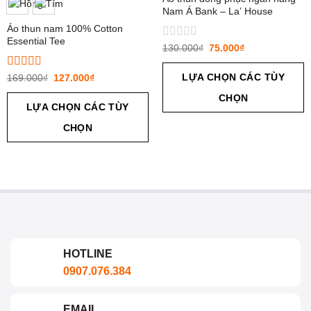
Nam Á Bank – La’ House
Áo thun nam 100% Cotton
Essential Tee
Được
130.000
₫
75.000
₫
xếp
hạng
LỰA CHỌN CÁC TÙY
Được xếp
169.000
₫
127.000
₫
0
hạng
5.00
5
5
CHỌN
sao
sao
LỰA CHỌN CÁC TÙY
CHỌN
HOTLINE
0907.076.384
EMAIL