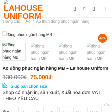
Skip
to
content
Trang chủ
/
Áo
/
Áo thun đồng phục ngân hàng
-42%
Áo đồng phục ngân hàng MB – La’house Uniform
130.000
₫
75.000
₫
Giúp bạn chọn size
Shop có nhận in, sản xuất, Xuất hóa đơn VAT
THEO YÊU CẦU
XÓA
Size