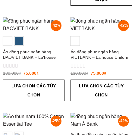
sao
-42%
-42%
Áo đồng phục ngân hàng
Áo đồng phục ngân hàng
BAOVIET BANK – La’house
VIETBANK – La’house Uniform
Uniform
Được
Được
130.000
₫
75.000
₫
130.000
₫
75.000
₫
xếp
xếp
hạng
hạng
LỰA CHỌN CÁC TÙY
LỰA CHỌN CÁC TÙY
0
0
5
5
CHỌN
CHỌN
sao
sao
-25%
-42%
Áo thun đồng phục ngân hàng