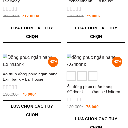
Everyday
Techcombank – La’house
Uniform
Được
Được
289.000
₫
217.000
₫
130.000
₫
75.000
₫
xếp
xếp
hạng
hạng
LỰA CHỌN CÁC TÙY
LỰA CHỌN CÁC TÙY
0
0
5
5
CHỌN
CHỌN
sao
sao
-42%
-42%
Áo thun đồng phục ngân hàng
Eximbank – La’ House
Áo đồng phục ngân hàng
AGribank – La’house Uniform
Được
130.000
₫
75.000
₫
xếp
hạng
LỰA CHỌN CÁC TÙY
Được
130.000
₫
75.000
₫
0
xếp
5
CHỌN
hạng
sao
LỰA CHỌN CÁC TÙY
0
5
CHỌN