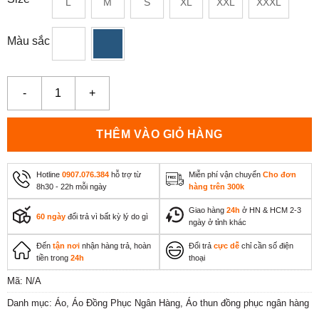
L
M
S
XL
XXL
XXXL
Màu sắc
Áo đồng phục ngân hàng MB – La’house Uniform số lượng
THÊM VÀO GIỎ HÀNG
Hotline
0907.076.384
hỗ trợ từ
Miễn phí vận chuyển
Cho đơn
8h30 - 22h mỗi ngày
hàng trên 300k
Giao hàng
24h
ở HN & HCM 2-3
60 ngày
đổi trả vì bất kỳ lý do gì
ngày ở tỉnh khác
Đến
tận nơi
nhận hàng trả, hoàn
Đổi trả
cực dễ
chỉ cần số điện
tiền trong
24h
thoại
Mã:
N/A
Danh mục:
Áo
,
Áo Đồng Phục Ngân Hàng
,
Áo thun đồng phục ngân hàng