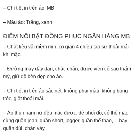
– Chi tiết in trên áo: MB
– Màu áo: Trắng, xanh
ĐIỂM NỔI BẬT ĐỒNG PHỤC NGÂN HÀNG MB
– Chất liệu vải mềm mịn, co giãn 4 chiều tạo sự thoải mái
khi mặc.
– Đường may dày dặn, chắc chắn, được viền cổ sau thẩm
mỹ, giữ độ bền đẹp cho áo.
– Chi tiết in trên áo sắc nét, không phai màu, không bong
tróc, giặt thoải mái.
– Áo thun nam nữ đều mặc được, dễ phối đồ, có thể mặc
cùng quần jean, quần short, jogger, quần thể thao,… hay
quần đùi, chân váy.