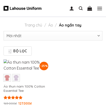
Skip
to
content
Trang chủ
/
Áo
/
Áo ngắn tay
BỘ LỌC
-25%
Áo thun nam 100% Cotton
Essential Tee
Được xếp
169.000
₫
127.000
₫