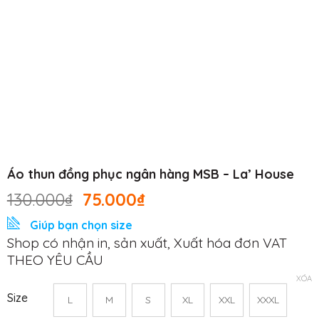
Áo thun đồng phục ngân hàng MSB – La’ House
130.000
₫
75.000
₫
Giúp bạn chọn size
Shop có nhận in, sản xuất, Xuất hóa đơn VAT
THEO YÊU CẦU
XÓA
Size
L
M
S
XL
XXL
XXXL