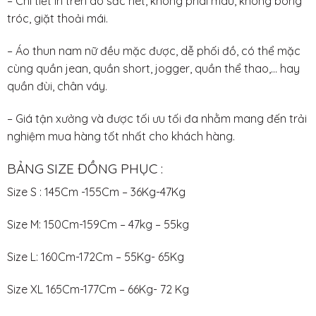
– Chi tiết in trên áo sắc nét, không phai màu, không bong
tróc, giặt thoải mái.
– Áo thun nam nữ đều mặc được, dễ phối đồ, có thể mặc
cùng quần jean, quần short, jogger, quần thể thao,… hay
quần đùi, chân váy.
– Giá tận xưởng và được tối ưu tối đa nhằm mang đến trải
nghiệm mua hàng tốt nhất cho khách hàng.
BẢNG SIZE ĐỒNG PHỤC :
Size S : 145Cm -155Cm – 36Kg-47Kg
Size M: 150Cm-159Cm – 47kg – 55kg
Size L: 160Cm-172Cm – 55Kg- 65Kg
Size XL 165Cm-177Cm – 66Kg- 72 Kg