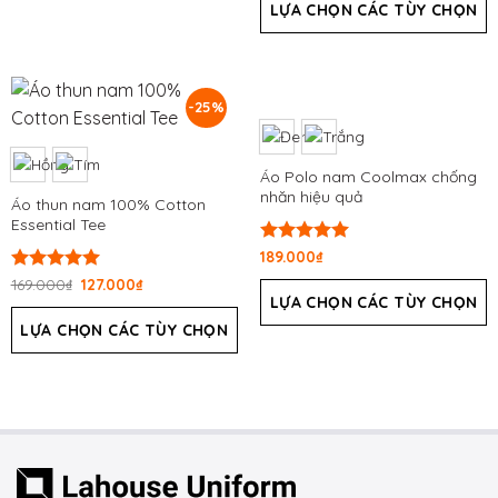
sao
LỰA CHỌN CÁC TÙY CHỌN
0
5
sao
-25%
Áo Polo nam Coolmax chống
nhăn hiệu quả
Áo thun nam 100% Cotton
Essential Tee
Được xếp
189.000
₫
hạng
5.00
Được xếp
169.000
₫
127.000
₫
5 sao
hạng
5.00
LỰA CHỌN CÁC TÙY CHỌN
5 sao
LỰA CHỌN CÁC TÙY CHỌN