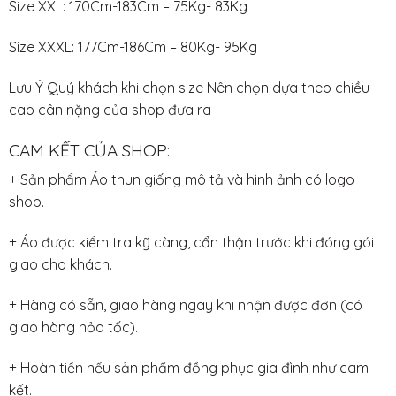
Size XXL: 170Cm-183Cm – 75Kg- 83Kg
Size XXXL: 177Cm-186Cm – 80Kg- 95Kg
Lưu Ý Quý khách khi chọn size Nên chọn dựa theo chiều
cao cân nặng của shop đưa ra
CAM KẾT CỦA SHOP:
+ Sản phẩm Áo thun giống mô tả và hình ảnh có logo
shop.
+ Áo được kiểm tra kỹ càng, cẩn thận trước khi đóng gói
giao cho khách.
+ Hàng có sẵn, giao hàng ngay khi nhận được đơn (có
giao hàng hỏa tốc).
+ Hoàn tiền nếu sản phẩm đồng phục gia đình như cam
kết.