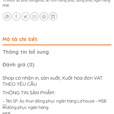
Từ khóa:
áo polo đồngphục
,
áo thun đồng phục
,
đồng phục ngân hàng
MSB
Mô tả chi tiết
Thông tin bổ sung
Đánh giá (0)
Shop có nhận in, sản xuất, Xuất hóa đơn VAT
THEO YÊU CẦU
THÔNG TIN SẢN PHẨM :
– Tên SP: Áo thun đồng phục ngân hàng La’house – MSB