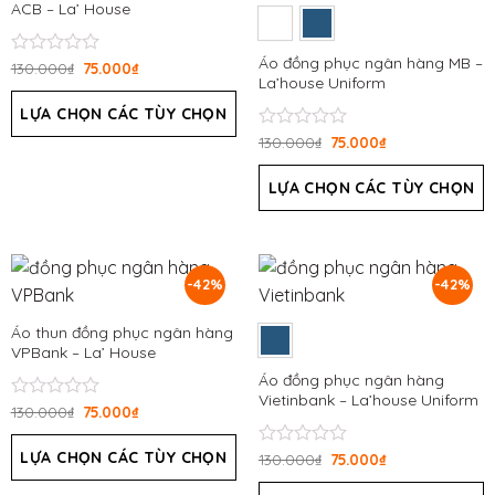
ACB – La’ House
Áo đồng phục ngân hàng MB –
Được
130.000
₫
75.000
₫
La’house Uniform
xếp
hạng
LỰA CHỌN CÁC TÙY CHỌN
0
5
Được
130.000
₫
75.000
₫
sao
xếp
hạng
LỰA CHỌN CÁC TÙY CHỌN
0
5
sao
-42%
-42%
Áo thun đồng phục ngân hàng
VPBank – La’ House
Áo đồng phục ngân hàng
Vietinbank – La’house Uniform
Được
130.000
₫
75.000
₫
xếp
hạng
LỰA CHỌN CÁC TÙY CHỌN
Được
130.000
₫
75.000
₫
0
xếp
5
hạng