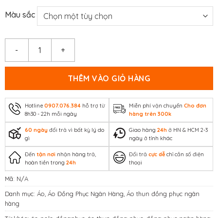
Màu sắc
Áo thun đồng phục ngân hàng MSB – La’ House số lượng
THÊM VÀO GIỎ HÀNG
Hotline
0907.076.384
hỗ trợ từ
Miễn phí vận chuyển
Cho đơn
8h30 - 22h mỗi ngày
hàng trên 300k
60 ngày
đổi trả vì bất kỳ lý do
Giao hàng
24h
ở HN & HCM 2-3
gì
ngày ở tỉnh khác
Đến
tận nơi
nhận hàng trả,
Đổi trả
cực dễ
chỉ cần số điện
hoàn tiền trong
24h
thoại
Mã:
N/A
Danh mục:
Áo
,
Áo Đồng Phục Ngân Hàng
,
Áo thun đồng phục ngân
hàng