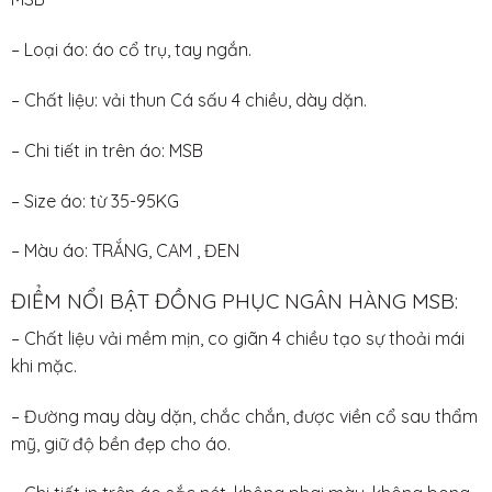
– Loại áo: áo cổ trụ, tay ngắn.
– Chất liệu: vải thun Cá sấu 4 chiều, dày dặn.
– Chi tiết in trên áo: MSB
– Size áo: từ 35-95KG
– Màu áo: TRẮNG, CAM , ĐEN
ĐIỂM NỔI BẬT ĐỒNG PHỤC NGÂN HÀNG MSB:
– Chất liệu vải mềm mịn, co giãn 4 chiều tạo sự thoải mái
khi mặc.
– Đường may dày dặn, chắc chắn, được viền cổ sau thẩm
mỹ, giữ độ bền đẹp cho áo.