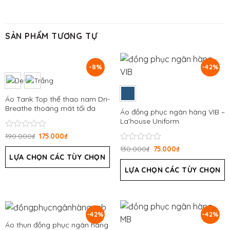
SẢN PHẨM TƯƠNG TỰ
-8%
-42%
Áo Tank Top thể thao nam Dri-
Breathe thoáng mát tối đa
Áo đồng phục ngân hàng VIB –
La’house Uniform
Được
190.000
₫
175.000
₫
xếp
Được
130.000
₫
75.000
₫
hạng
LỰA CHỌN CÁC TÙY CHỌN
xếp
0
hạng
5
LỰA CHỌN CÁC TÙY CHỌN
0
sao
5
sao
-42%
-42%
Áo thun đồng phục ngân hàng