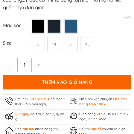
quần ngủ đơn giản.
XÓA
Màu sắc
Size
L
M
S
XL
Quần thể thao nam Ultra Short số lượng
THÊM VÀO GIỎ HÀNG
Hotline
0907.076.384
hỗ trợ từ
Miễn phí vận chuyển
Cho đơn
8h30 - 22h mỗi ngày
hàng trên 300k
60 ngày
đổi trả vì bất kỳ lý do
Giao hàng
24h
ở HN & HCM 2-3
gì
ngày ở tỉnh khác
Đến
tận nơi
nhận hàng trả,
Đổi trả
cực dễ
chỉ cần số điện
hoàn tiền trong
24h
thoại