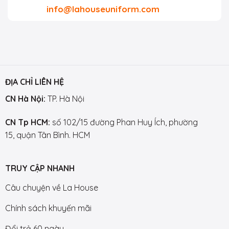
info@lahouseuniform.com
ĐỊA CHỈ LIÊN HỆ
CN Hà Nội:
TP. Hà Nội
CN Tp HCM:
số 102/15 đường Phan Huy Ích, phường
15, quận Tân Bình. HCM
TRUY CẬP NHANH
Câu chuyện về La House
Chính sách khuyến mãi
Đổi trả 60 ngày