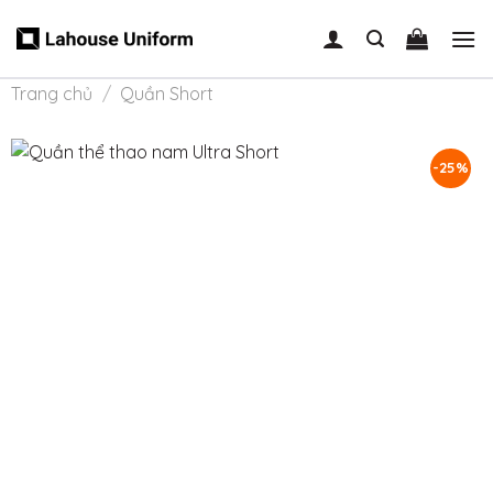
Skip
to
content
Trang chủ
/
Quần Short
-25%