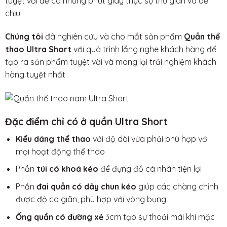
tuyệt vời để có những phút giây thực sự thư giãn và dễ
chịu.
Chúng tôi
đã nghiên cứu và cho mắt sản phẩm
Quần thể
thao Ultra Short
với quá trình lắng nghe khách hàng để
tạo ra sản phẩm tuyệt vời và mang lại trải nghiệm khách
hàng tuyệt nhất
Đặc điểm chỉ có ở quần Ultra Short
Kiểu dáng thể thao
với độ dài vừa phải phù hợp với
mọi hoạt động thể thao
Phần
túi có khoá kéo
để đựng đồ cá nhân tiện lợi
Phần
đai quần có dây chun kéo
giúp các chàng chỉnh
được độ co giãn, phù hợp với vòng bụng
Ống quần có đường xẻ
3cm tạo sự thoải mái khi mặc