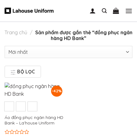
Skip
to
content
Trang chủ
/
Sản phẩm được gắn thẻ “đồng phục ngân
hàng HD Bank”
BỘ LỌC
-42%
Áo đồng phục ngân hàng HD
Bank – La’house Uniform