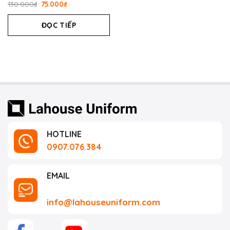
Được
130.000
₫
75.000
₫
xếp
hạng
ĐỌC TIẾP
0
5
sao
HOTLINE
0907.076.384
EMAIL
info@lahouseuniform.com