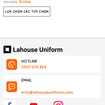
Được
130.000
₫
75.000
₫
xếp
hạng
LỰA CHỌN CÁC TÙY CHỌN
0
5
sao
HOTLINE
0907.076.384
EMAIL
info@lahouseuniform.com