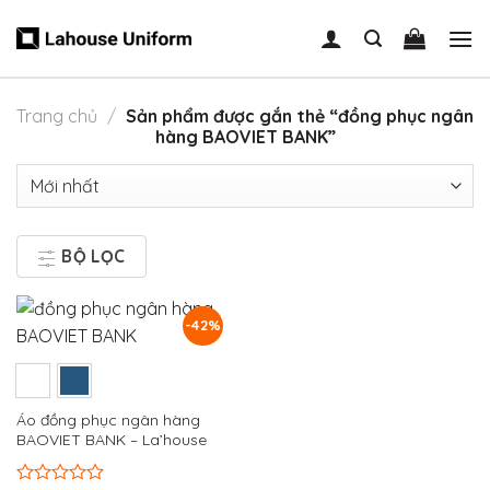
Skip
to
content
Trang chủ
/
Sản phẩm được gắn thẻ “đồng phục ngân
hàng BAOVIET BANK”
BỘ LỌC
-42%
Áo đồng phục ngân hàng
BAOVIET BANK – La’house
Uniform