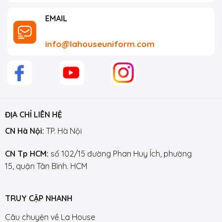
EMAIL
info@lahouseuniform.com
ĐỊA CHỈ LIÊN HỆ
CN Hà Nội:
TP. Hà Nội
CN Tp HCM:
số 102/15 đường Phan Huy Ích, phường
15, quận Tân Bình. HCM
TRUY CẬP NHANH
Câu chuyện về La House