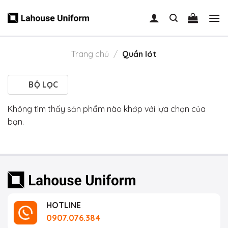
Skip
to
content
Trang chủ
/
Quần lót
BỘ LỌC
Không tìm thấy sản phẩm nào khớp với lựa chọn của
bạn.
HOTLINE
0907.076.384