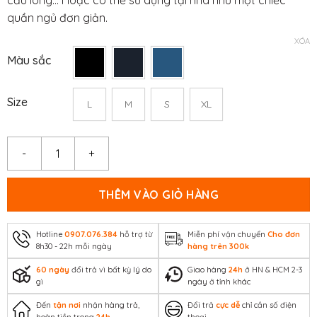
quần ngủ đơn giản.
XÓA
Màu sắc
Size
L
M
S
XL
Quần thể thao nam Ultra Short số lượng
THÊM VÀO GIỎ HÀNG
Hotline
0907.076.384
hỗ trợ từ
Miễn phí vận chuyển
Cho đơn
8h30 - 22h mỗi ngày
hàng trên 300k
60 ngày
đổi trả vì bất kỳ lý do
Giao hàng
24h
ở HN & HCM 2-3
gì
ngày ở tỉnh khác
Đến
tận nơi
nhận hàng trả,
Đổi trả
cực dễ
chỉ cần số điện
hoàn tiền trong
24h
thoại