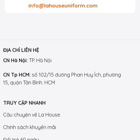
info@lahouseuniform.com
ĐỊA CHỈ LIÊN HỆ
CN Hà Nội:
TP. Hà Nội
CN Tp HCM:
số 102/15 đường Phan Huy Ích, phường
15, quận Tân Bình. HCM
TRUY CẬP NHANH
Câu chuyện về La House
Chính sách khuyến mãi
Đổi trả 60 ngày