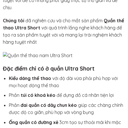
tuyệt vời để có những phút giây thực sự thư giãn và dễ
chịu.
Chúng tôi
đã nghiên cứu và cho mắt sản phẩm
Quần thể
thao Ultra Short
với quá trình lắng nghe khách hàng để
tạo ra sản phẩm tuyệt vời và mang lại trải nghiệm khách
hàng tuyệt nhất
Đặc điểm chỉ có ở quần Ultra Short
Kiểu dáng thể thao
với độ dài vừa phải phù hợp với
mọi hoạt động thể thao
Phần
túi có khoá kéo
để đựng đồ cá nhân tiện lợi
Phần
đai quần có dây chun kéo
giúp các chàng chỉnh
được độ co giãn, phù hợp với vòng bụng
Ống quần có đường xẻ
3cm tạo sự thoải mái khi mặc