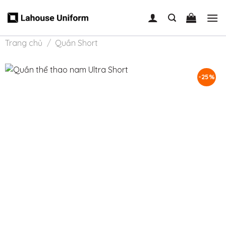
Skip
to
content
Trang chủ
/
Quần Short
-25%