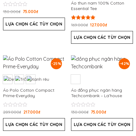
Áo thun nam 100% Cotton
Essential Tee
Được
130.000
₫
75.000
₫
xếp
hạng
LỰA CHỌN CÁC TÙY CHỌN
Được xếp
169.000
₫
127.000
₫
0
hạng
5.00
5
5 sao
sao
LỰA CHỌN CÁC TÙY CHỌN
-25%
-42%
Áo Polo Cotton Compact
Áo đồng phục ngân hàng
Prime-Everyday
Techcombank – La’house
Uniform
Được
289.000
₫
217.000
₫
Được
130.000
₫
75.000
₫
xếp
xếp
hạng
hạng
LỰA CHỌN CÁC TÙY CHỌN
LỰA CHỌN CÁC TÙY CHỌN
0
0
5
5