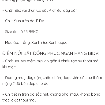
– Chất liệu: vải thun Cá sấu 4 chiều, dày dặn.
– Chi tiết in trên áo: BIDV
– Size áo: từ 35-95KG
– Màu áo: Trắng, Xanh rêu, Xanh aqua
ĐIỂM NỔI BẬT ĐỒNG PHỤC NGÂN HÀNG BIDV:
– Chất liệu vải mềm mịn, co giãn 4 chiều tạo sự thoải mái
khi mặc.
– Đường may dày dặn, chắc chắn, được viền cổ sau thẩm
mỹ, giữ độ bền đẹp cho áo.
– Chi tiết in trên áo sắc nét, không phai màu, không bong
tróc, giặt thoải mái.