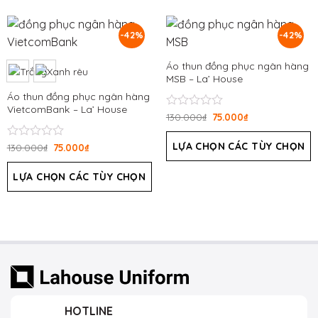
sao
sao
-42%
-42%
Áo thun đồng phục ngân hàng
MSB – La’ House
Áo thun đồng phục ngân hàng
VietcomBank – La’ House
Được
130.000
₫
75.000
₫
xếp
hạng
LỰA CHỌN CÁC TÙY CHỌN
Được
130.000
₫
75.000
₫
0
xếp
5
hạng
sao
LỰA CHỌN CÁC TÙY CHỌN
0
5
sao
HOTLINE