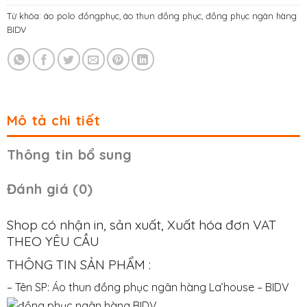
Từ khóa:
áo polo đồngphục
,
áo thun đồng phục
,
đồng phục ngân hàng
BIDV
Mô tả chi tiết
Thông tin bổ sung
Đánh giá (0)
Shop có nhận in, sản xuất, Xuất hóa đơn VAT
THEO YÊU CẦU
THÔNG TIN SẢN PHẨM :
– Tên SP: Áo thun đồng phục ngân hàng La’house – BIDV