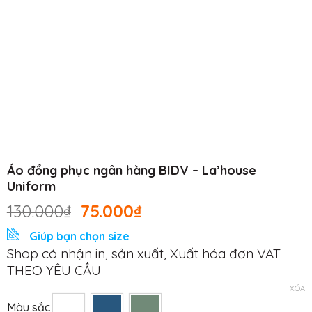
Áo đồng phục ngân hàng BIDV – La’house
Uniform
130.000
₫
75.000
₫
Giúp bạn chọn size
Shop có nhận in, sản xuất, Xuất hóa đơn VAT
THEO YÊU CẦU
XÓA
Màu sắc