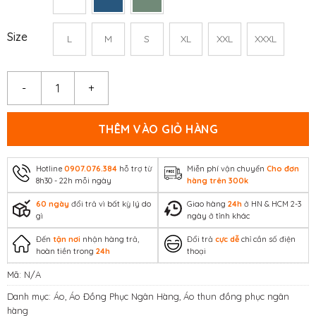
Size
L
M
S
XL
XXL
XXXL
Áo đồng phục ngân hàng BIDV – La’house Uniform số lượn
THÊM VÀO GIỎ HÀNG
Hotline
0907.076.384
hỗ trợ từ
Miễn phí vận chuyển
Cho đơn
8h30 - 22h mỗi ngày
hàng trên 300k
60 ngày
đổi trả vì bất kỳ lý do
Giao hàng
24h
ở HN & HCM 2-3
gì
ngày ở tỉnh khác
Đến
tận nơi
nhận hàng trả,
Đổi trả
cực dễ
chỉ cần số điện
hoàn tiền trong
24h
thoại
Mã:
N/A
Danh mục:
Áo
,
Áo Đồng Phục Ngân Hàng
,
Áo thun đồng phục ngân
hàng