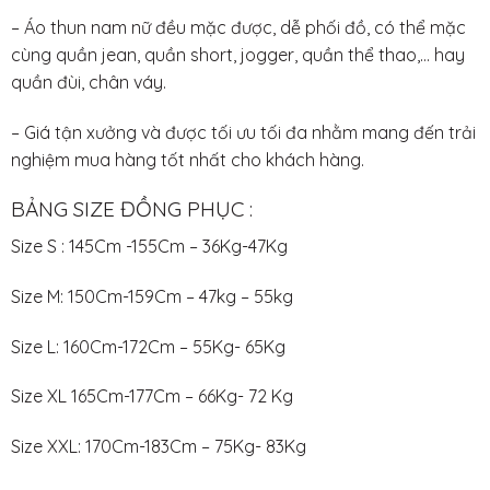
– Áo thun nam nữ đều mặc được, dễ phối đồ, có thể mặc
cùng quần jean, quần short, jogger, quần thể thao,… hay
quần đùi, chân váy.
– Giá tận xưởng và được tối ưu tối đa nhằm mang đến trải
nghiệm mua hàng tốt nhất cho khách hàng.
BẢNG SIZE ĐỒNG PHỤC :
Size S : 145Cm -155Cm – 36Kg-47Kg
Size M: 150Cm-159Cm – 47kg – 55kg
Size L: 160Cm-172Cm – 55Kg- 65Kg
Size XL 165Cm-177Cm – 66Kg- 72 Kg
Size XXL: 170Cm-183Cm – 75Kg- 83Kg