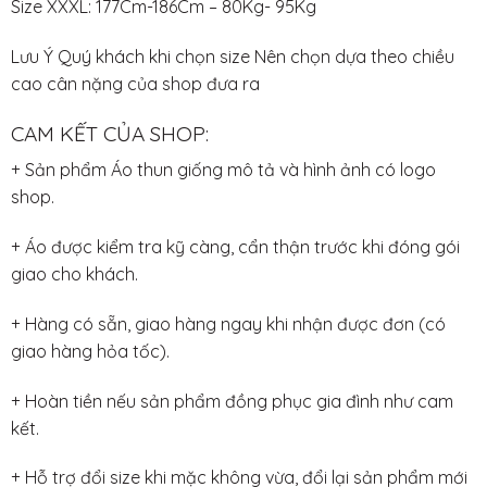
Size XXXL: 177Cm-186Cm – 80Kg- 95Kg
Lưu Ý Quý khách khi chọn size Nên chọn dựa theo chiều
cao cân nặng của shop đưa ra
CAM KẾT CỦA SHOP:
+ Sản phẩm Áo thun giống mô tả và hình ảnh có logo
shop.
+ Áo được kiểm tra kỹ càng, cẩn thận trước khi đóng gói
giao cho khách.
+ Hàng có sẵn, giao hàng ngay khi nhận được đơn (có
giao hàng hỏa tốc).
+ Hoàn tiền nếu sản phẩm đồng phục gia đình như cam
kết.
+ Hỗ trợ đổi size khi mặc không vừa, đổi lại sản phẩm mới