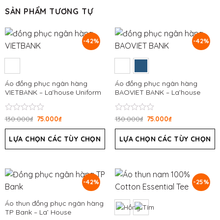
SẢN PHẨM TƯƠNG TỰ
-42%
-42%
Áo đồng phục ngân hàng
Áo đồng phục ngân hàng
VIETBANK – La’house Uniform
BAOVIET BANK – La’house
Uniform
Được
130.000
₫
75.000
₫
Được
130.000
₫
75.000
₫
xếp
xếp
hạng
hạng
LỰA CHỌN CÁC TÙY CHỌN
LỰA CHỌN CÁC TÙY CHỌN
0
0
5
5
sao
sao
-42%
-25%
Áo thun đồng phục ngân hàng
TP Bank – La’ House