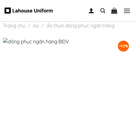
Skip
to
content
Trang chủ
/
Áo
/
Áo thun đồng phục ngân hàng
-42%