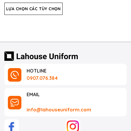
xếp
hạng
LỰA CHỌN CÁC TÙY CHỌN
0
5
sao
HOTLINE
0907.076.384
EMAIL
info@lahouseuniform.com