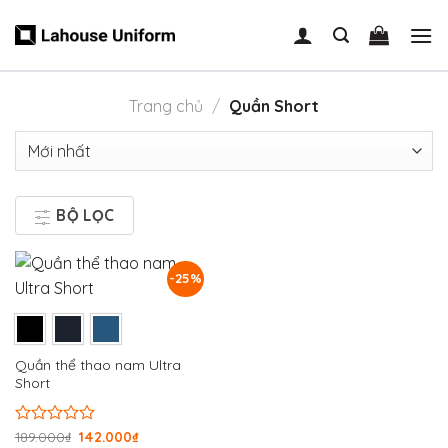
Skip
to
content
Trang chủ
/
Quần Short
BỘ LỌC
-25%
Quần thể thao nam Ultra
Short
Được
189.000
₫
142.000
₫