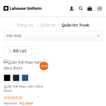
Skip
to
content
Trang chủ
/
Quần lót
/
Quần lót Trunk
BỘ LỌC
-25%
Quần thể thao nam Ultra
Short
Được
189.000
₫
142.000
₫