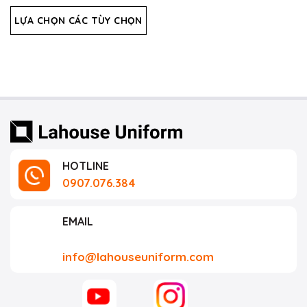
xếp
hạng
LỰA CHỌN CÁC TÙY CHỌN
0
5
sao
HOTLINE
0907.076.384
EMAIL
info@lahouseuniform.com