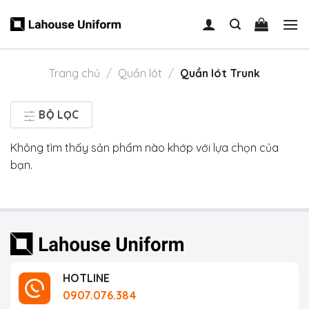
Skip
to
content
Trang chủ
/
Quần lót
/
Quần lót Trunk
BỘ LỌC
Không tìm thấy sản phẩm nào khớp với lựa chọn của
bạn.
HOTLINE
0907.076.384