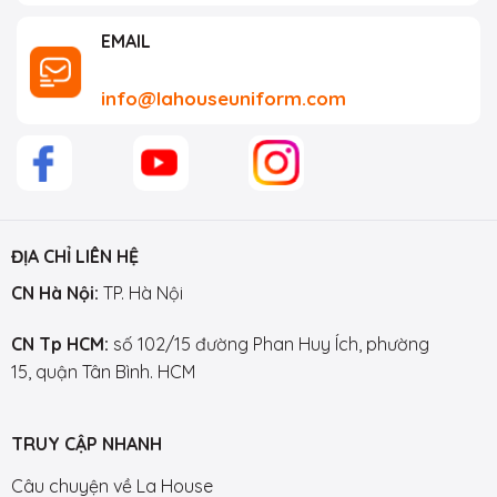
EMAIL
info@lahouseuniform.com
ĐỊA CHỈ LIÊN HỆ
CN Hà Nội:
TP. Hà Nội
CN Tp HCM:
số 102/15 đường Phan Huy Ích, phường
15, quận Tân Bình. HCM
TRUY CẬP NHANH
Câu chuyện về La House