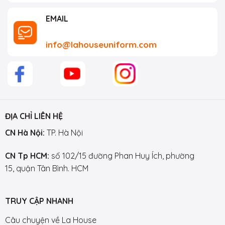
EMAIL
info@lahouseuniform.com
ĐỊA CHỈ LIÊN HỆ
CN Hà Nội:
TP. Hà Nội
CN Tp HCM:
số 102/15 đường Phan Huy Ích, phường
15, quận Tân Bình. HCM
TRUY CẬP NHANH
Câu chuyện về La House