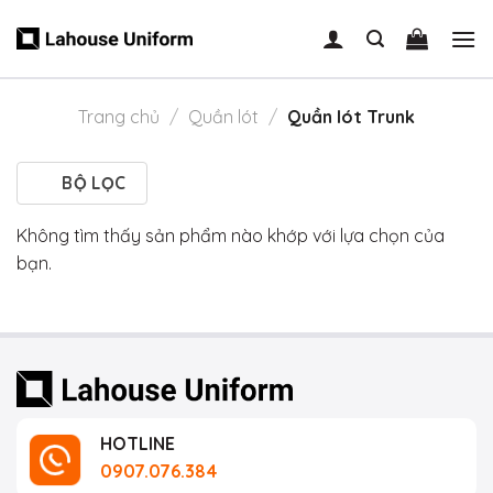
Skip
to
content
Trang chủ
/
Quần lót
/
Quần lót Trunk
BỘ LỌC
Không tìm thấy sản phẩm nào khớp với lựa chọn của
bạn.
HOTLINE
0907.076.384