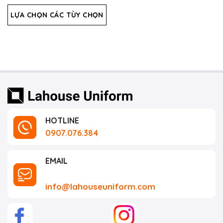
xếp
hạng
LỰA CHỌN CÁC TÙY CHỌN
0
5
sao
HOTLINE
0907.076.384
EMAIL
info@lahouseuniform.com