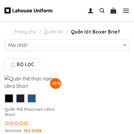
Skip
to
content
Trang chủ
/
Quần lót
/
Quần lót Boxer Brief
BỘ LỌC
-25%
Quần thể thao nam Ultra
Short
Được
189.000
₫
142.000
₫