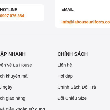
EMAIL
HOTLINE
0907.076.384
info@lahouseuniform.c
CẬP NHANH
CHÍNH SÁCH
yện về La House
Liên hệ
ch khuyến mãi
Hỏi đáp
60 ngày
Chính Sách Đổi Trả
ch giao hàng
Đối Chiếu Size
và điều khoản sử dụng