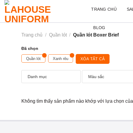
Skip
TRANG CHỦ
SA
to
content
BLOG
Trang chủ
/
Quần lót
/
Quần lót Boxer Brief
Đã chọn
Quần lót
Xanh rêu
XÓA TẤT CẢ
Danh mục
Màu sắc
Không tìm thấy sản phẩm nào khớp với lựa chọn của