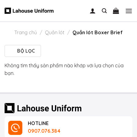
Skip
to
content
Trang chủ
/
Quần lót
/
Quần lót Boxer Brief
BỘ LỌC
Không tìm thấy sản phẩm nào khớp với lựa chọn của
bạn.
HOTLINE
0907.076.384