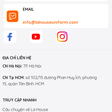
EMAIL
info@lahouseuniform.com
ĐỊA CHỈ LIÊN HỆ
CN Hà Nội:
TP. Hà Nội
CN Tp HCM:
số 102/15 đường Phan Huy Ích, phường
15, quận Tân Bình. HCM
TRUY CẬP NHANH
Câu chuyện về La House