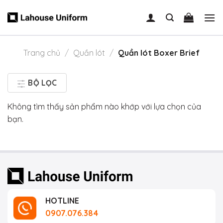
Skip
to
content
Trang chủ
/
Quần lót
/
Quần lót Boxer Brief
BỘ LỌC
Không tìm thấy sản phẩm nào khớp với lựa chọn của
bạn.
HOTLINE
0907.076.384