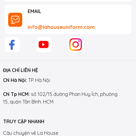
EMAIL
info@lahouseuniform.com
ĐỊA CHỈ LIÊN HỆ
CN Hà Nội:
TP. Hà Nội
CN Tp HCM:
số 102/15 đường Phan Huy Ích, phường
15, quận Tân Bình. HCM
TRUY CẬP NHANH
Câu chuyện về La House