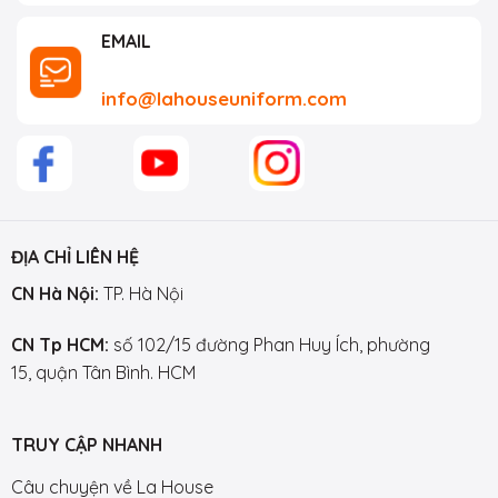
EMAIL
info@lahouseuniform.com
ĐỊA CHỈ LIÊN HỆ
CN Hà Nội:
TP. Hà Nội
CN Tp HCM:
số 102/15 đường Phan Huy Ích, phường
15, quận Tân Bình. HCM
TRUY CẬP NHANH
Câu chuyện về La House