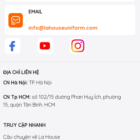
EMAIL
info@lahouseuniform.com
ĐỊA CHỈ LIÊN HỆ
CN Hà Nội:
TP. Hà Nội
CN Tp HCM:
số 102/15 đường Phan Huy Ích, phường
15, quận Tân Bình. HCM
TRUY CẬP NHANH
Câu chuyện về La House