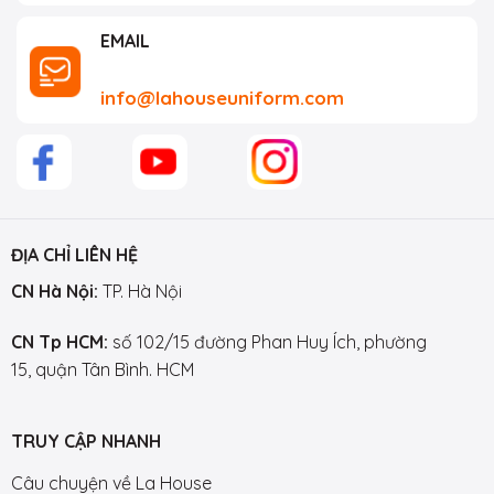
EMAIL
info@lahouseuniform.com
ĐỊA CHỈ LIÊN HỆ
CN Hà Nội:
TP. Hà Nội
CN Tp HCM:
số 102/15 đường Phan Huy Ích, phường
15, quận Tân Bình. HCM
TRUY CẬP NHANH
Câu chuyện về La House