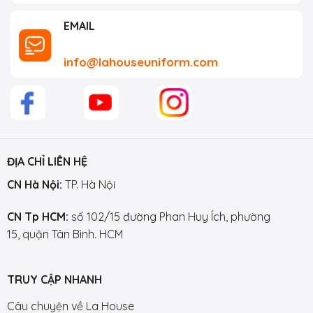
EMAIL
info@lahouseuniform.com
ĐỊA CHỈ LIÊN HỆ
CN Hà Nội:
TP. Hà Nội
CN Tp HCM:
số 102/15 đường Phan Huy Ích, phường
15, quận Tân Bình. HCM
TRUY CẬP NHANH
Câu chuyện về La House