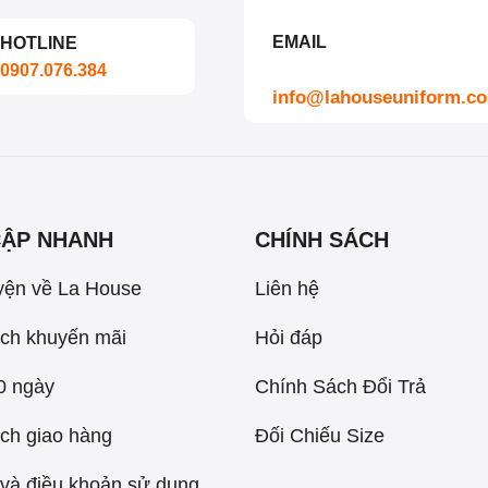
EMAIL
HOTLINE
0907.076.384
info@lahouseuniform.c
CẬP NHANH
CHÍNH SÁCH
yện về La House
Liên hệ
ch khuyến mãi
Hỏi đáp
60 ngày
Chính Sách Đổi Trả
ch giao hàng
Đối Chiếu Size
và điều khoản sử dụng