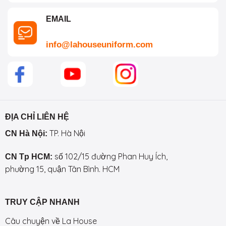
EMAIL
info@lahouseuniform.com
ĐỊA CHỈ LIÊN HỆ
TP. Hà Nội
CN Hà Nội:
số 102/15 đường Phan Huy Ích,
CN Tp HCM:
phường 15, quận Tân Bình. HCM
TRUY CẬP NHANH
Câu chuyện về La House