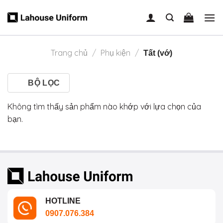
Skip
to
content
Trang chủ
/
Phụ kiện
/
Tất (vớ)
BỘ LỌC
Không tìm thấy sản phẩm nào khớp với lựa chọn của
bạn.
HOTLINE
0907.076.384