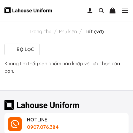
Skip
to
content
Trang chủ
/
Phụ kiện
/
Tất (vớ)
BỘ LỌC
Không tìm thấy sản phẩm nào khớp với lựa chọn của
bạn.
HOTLINE
0907.076.384