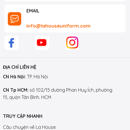
EMAIL
info@lahouseuniform.com
ĐỊA CHỈ LIÊN HỆ
CN Hà Nội:
TP. Hà Nội
CN Tp HCM:
số 102/15 đường Phan Huy Ích, phường
15, quận Tân Bình. HCM
TRUY CẬP NHANH
Câu chuyện về La House