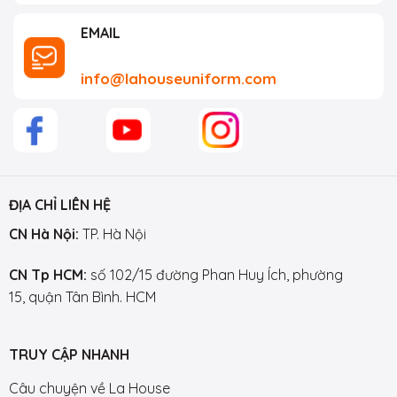
EMAIL
info@lahouseuniform.com
ĐỊA CHỈ LIÊN HỆ
CN Hà Nội:
TP. Hà Nội
CN Tp HCM:
số 102/15 đường Phan Huy Ích, phường
15, quận Tân Bình. HCM
TRUY CẬP NHANH
Câu chuyện về La House