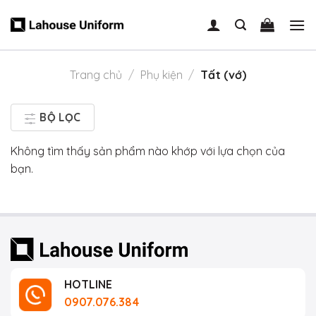
Skip
to
content
Trang chủ
/
Phụ kiện
/
Tất (vớ)
BỘ LỌC
Không tìm thấy sản phẩm nào khớp với lựa chọn của
bạn.
HOTLINE
0907.076.384