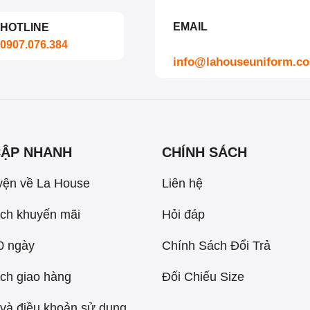
EMAIL
HOTLINE
0907.076.384
info@lahouseuniform.c
CẬP NHANH
CHÍNH SÁCH
yện về La House
Liên hệ
ch khuyến mãi
Hỏi đáp
60 ngày
Chính Sách Đổi Trả
ch giao hàng
Đối Chiếu Size
và điều khoản sử dụng