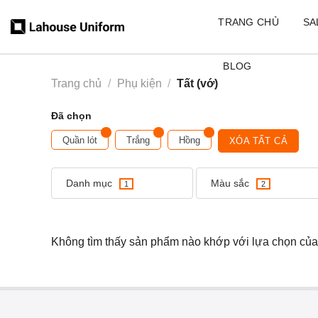
Skip
TRANG CHỦ
SA
to
content
BLOG
Trang chủ
/
Phụ kiện
/
Tất (vớ)
Đã chọn
Quần lót
Trắng
Hồng
XÓA TẤT CẢ
Danh mục
Màu sắc
1
2
Không tìm thấy sản phẩm nào khớp với lựa chọn của