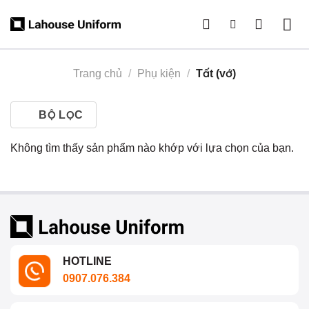
Skip
to
content
Trang chủ
/
Phụ kiện
/
Tất (vớ)
BỘ LỌC
Không tìm thấy sản phẩm nào khớp với lựa chọn của bạn.
HOTLINE
0907.076.384