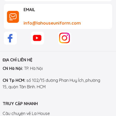
EMAIL
info@lahouseuniform.com
ĐỊA CHỈ LIÊN HỆ
CN Hà Nội:
TP. Hà Nội
CN Tp HCM:
số 102/15 đường Phan Huy Ích, phường
15, quận Tân Bình. HCM
TRUY CẬP NHANH
Câu chuyện về La House