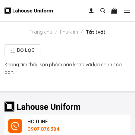
Skip
to
content
Trang chủ
/
Phụ kiện
/
Tất (vớ)
BỘ LỌC
Không tìm thấy sản phẩm nào khớp với lựa chọn của
bạn.
HOTLINE
0907.076.384