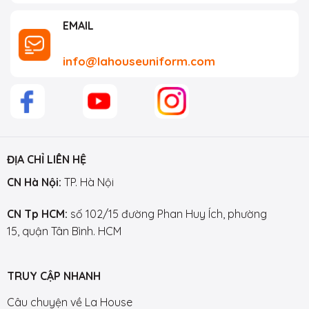
EMAIL
info@lahouseuniform.com
ĐỊA CHỈ LIÊN HỆ
CN Hà Nội:
TP. Hà Nội
CN Tp HCM:
số 102/15 đường Phan Huy Ích, phường
15, quận Tân Bình. HCM
TRUY CẬP NHANH
Câu chuyện về La House