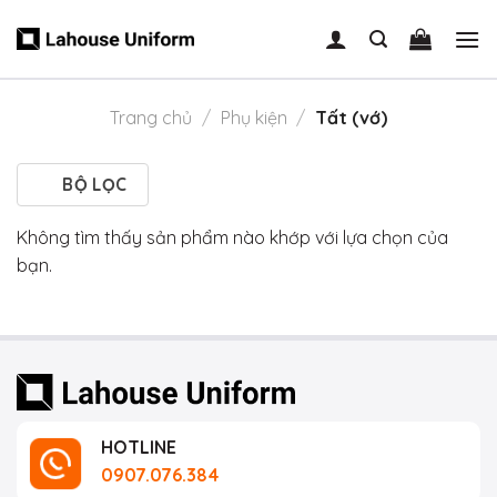
Skip
to
content
Trang chủ
/
Phụ kiện
/
Tất (vớ)
BỘ LỌC
Không tìm thấy sản phẩm nào khớp với lựa chọn của
bạn.
HOTLINE
0907.076.384