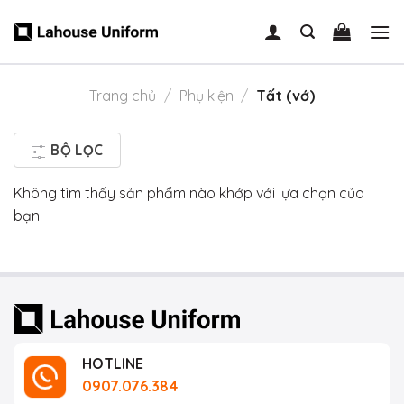
Skip
to
content
Trang chủ
/
Phụ kiện
/
Tất (vớ)
BỘ LỌC
Không tìm thấy sản phẩm nào khớp với lựa chọn của
bạn.
HOTLINE
0907.076.384