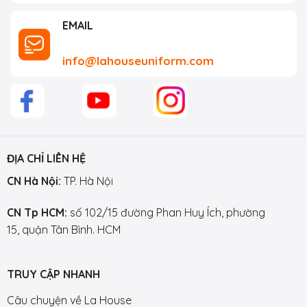
EMAIL
info@lahouseuniform.com
ĐỊA CHỈ LIÊN HỆ
CN Hà Nội:
TP. Hà Nội
CN Tp HCM:
số 102/15 đường Phan Huy Ích, phường
15, quận Tân Bình. HCM
TRUY CẬP NHANH
Câu chuyện về La House