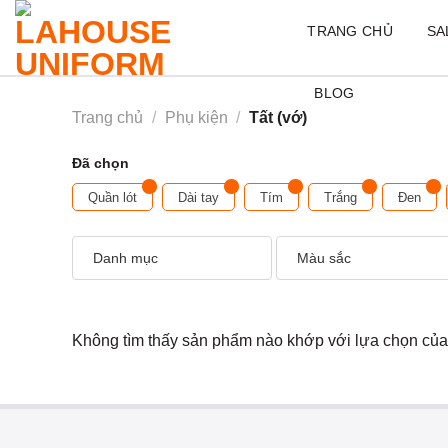
Skip
TRANG CHỦ
SA
to
content
BLOG
Trang chủ
/
Phụ kiện
/
Tất (vớ)
Đã chọn
Quần lót
Dài tay
Tím
Trắng
Đen
Danh mục
Màu sắc
Không tìm thấy sản phẩm nào khớp với lựa chọn của