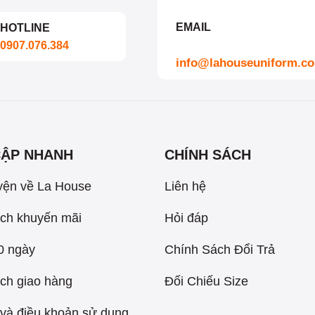
EMAIL
HOTLINE
0907.076.384
info@lahouseuniform.c
CẬP NHANH
CHÍNH SÁCH
yện về La House
Liên hệ
ch khuyến mãi
Hỏi đáp
60 ngày
Chính Sách Đổi Trả
ch giao hàng
Đối Chiếu Size
và điều khoản sử dụng