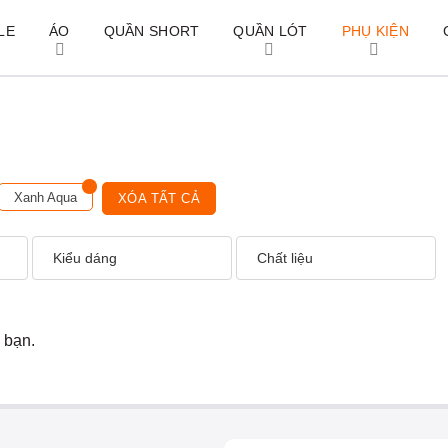
LE
ÁO
QUẦN SHORT
QUẦN LÓT
PHỤ KIỆN
Xanh Aqua
XÓA TẤT CẢ
Kiểu dáng
Chất liệu
 bạn.