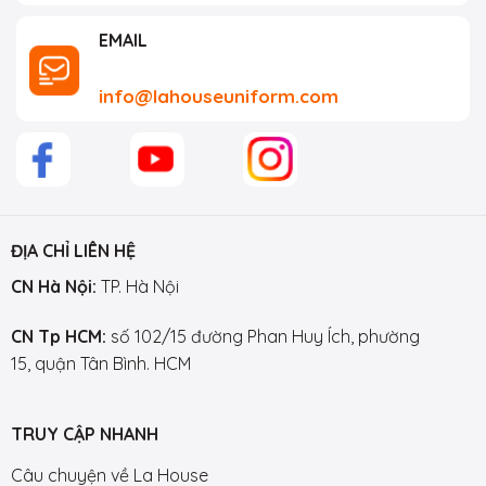
EMAIL
info@lahouseuniform.com
ĐỊA CHỈ LIÊN HỆ
CN Hà Nội:
TP. Hà Nội
CN Tp HCM:
số 102/15 đường Phan Huy Ích, phường
15, quận Tân Bình. HCM
TRUY CẬP NHANH
Câu chuyện về La House