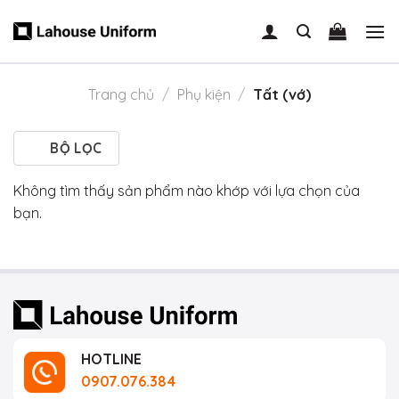
Skip
to
content
Trang chủ
/
Phụ kiện
/
Tất (vớ)
BỘ LỌC
Không tìm thấy sản phẩm nào khớp với lựa chọn của
bạn.
HOTLINE
0907.076.384