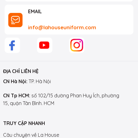
EMAIL
info@lahouseuniform.com
ĐỊA CHỈ LIÊN HỆ
CN Hà Nội:
TP. Hà Nội
CN Tp HCM:
số 102/15 đường Phan Huy Ích, phường
15, quận Tân Bình. HCM
TRUY CẬP NHANH
Câu chuyện về La House