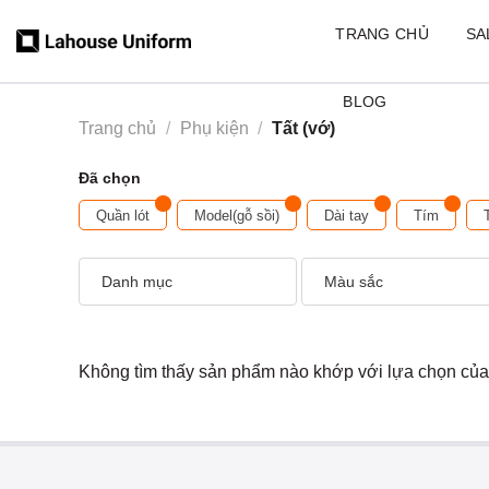
Skip
TRANG CHỦ
SA
to
content
BLOG
Trang chủ
/
Phụ kiện
/
Tất (vớ)
Đã chọn
Quần lót
Model(gỗ sồi)
Dài tay
Tím
Danh mục
Màu sắc
Không tìm thấy sản phẩm nào khớp với lựa chọn của