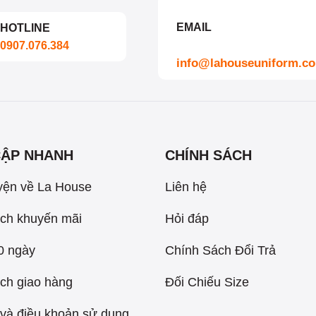
EMAIL
HOTLINE
0907.076.384
info@lahouseuniform.c
CẬP NHANH
CHÍNH SÁCH
yện về La House
Liên hệ
ch khuyến mãi
Hỏi đáp
60 ngày
Chính Sách Đổi Trả
ch giao hàng
Đối Chiếu Size
và điều khoản sử dụng