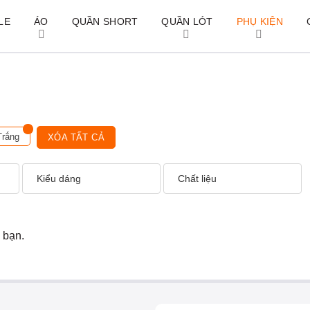
LE
ÁO
QUẦN SHORT
QUẦN LÓT
PHỤ KIỆN
Trắng
XÓA TẤT CẢ
Kiểu dáng
Chất liệu
 bạn.