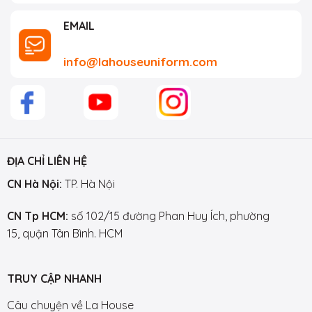
EMAIL
info@lahouseuniform.com
ĐỊA CHỈ LIÊN HỆ
CN Hà Nội:
TP. Hà Nội
CN Tp HCM:
số 102/15 đường Phan Huy Ích, phường
15, quận Tân Bình. HCM
TRUY CẬP NHANH
Câu chuyện về La House