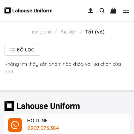
Skip
to
content
Trang chủ
/
Phụ kiện
/
Tất (vớ)
BỘ LỌC
Không tìm thấy sản phẩm nào khớp với lựa chọn của
bạn.
HOTLINE
0907.076.384