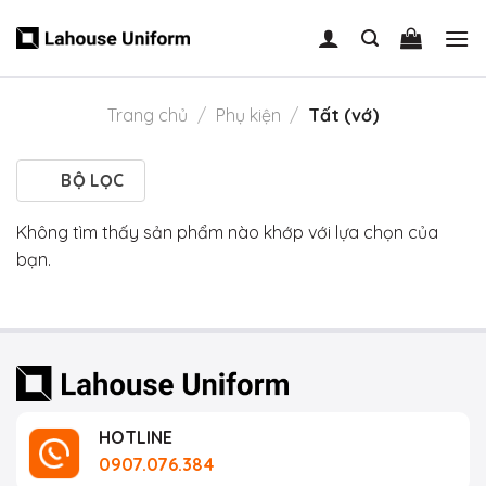
Skip
to
content
Trang chủ
/
Phụ kiện
/
Tất (vớ)
BỘ LỌC
Không tìm thấy sản phẩm nào khớp với lựa chọn của
bạn.
HOTLINE
0907.076.384