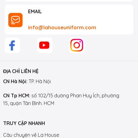
EMAIL
info@lahouseuniform.com
ĐỊA CHỈ LIÊN HỆ
CN Hà Nội:
TP. Hà Nội
CN Tp HCM:
số 102/15 đường Phan Huy Ích, phường
15, quận Tân Bình. HCM
TRUY CẬP NHANH
Câu chuyện về La House