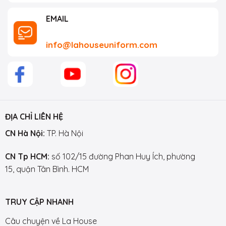
EMAIL
info@lahouseuniform.com
ĐỊA CHỈ LIÊN HỆ
CN Hà Nội:
TP. Hà Nội
CN Tp HCM:
số 102/15 đường Phan Huy Ích, phường
15, quận Tân Bình. HCM
TRUY CẬP NHANH
Câu chuyện về La House