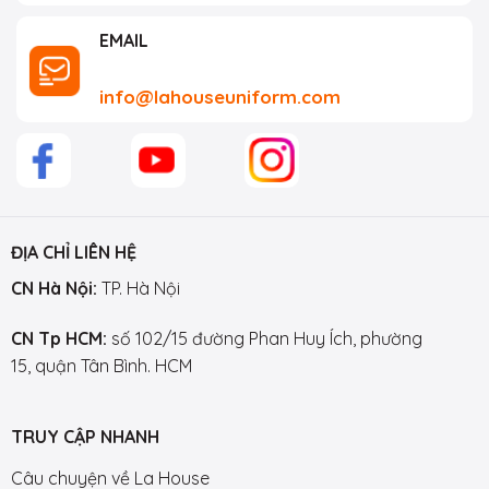
EMAIL
info@lahouseuniform.com
ĐỊA CHỈ LIÊN HỆ
CN Hà Nội:
TP. Hà Nội
CN Tp HCM:
số 102/15 đường Phan Huy Ích, phường
15, quận Tân Bình. HCM
TRUY CẬP NHANH
Câu chuyện về La House