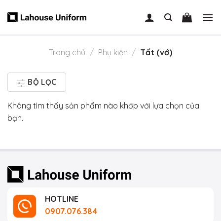
Skip
to
content
Trang chủ
/
Phụ kiện
/
Tất (vớ)
BỘ LỌC
Không tìm thấy sản phẩm nào khớp với lựa chọn của
bạn.
HOTLINE
0907.076.384