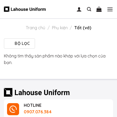
Skip
to
content
Trang chủ
/
Phụ kiện
/
Tất (vớ)
BỘ LỌC
Không tìm thấy sản phẩm nào khớp với lựa chọn của
bạn.
HOTLINE
0907.076.384