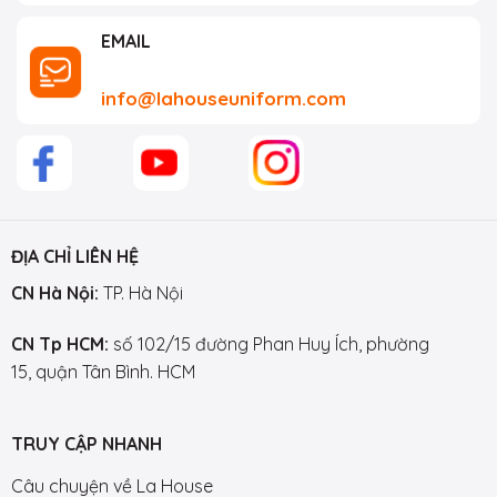
EMAIL
info@lahouseuniform.com
ĐỊA CHỈ LIÊN HỆ
CN Hà Nội:
TP. Hà Nội
CN Tp HCM:
số 102/15 đường Phan Huy Ích, phường
15, quận Tân Bình. HCM
TRUY CẬP NHANH
Câu chuyện về La House