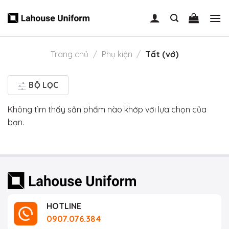
Skip
to
content
Trang chủ
/
Phụ kiện
/
Tất (vớ)
BỘ LỌC
Không tìm thấy sản phẩm nào khớp với lựa chọn của
bạn.
HOTLINE
0907.076.384