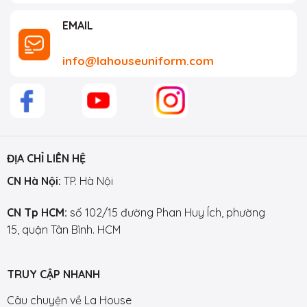
EMAIL
info@lahouseuniform.com
ĐỊA CHỈ LIÊN HỆ
CN Hà Nội:
TP. Hà Nội
CN Tp HCM:
số 102/15 đường Phan Huy Ích, phường
15, quận Tân Bình. HCM
TRUY CẬP NHANH
Câu chuyện về La House