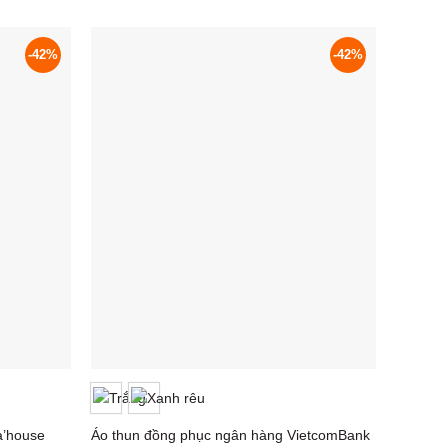
-42%
-42%
a’house
Áo thun đồng phục ngân hàng VietcomBank