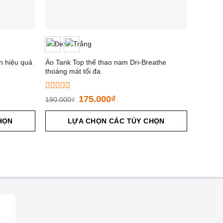
n hiệu quả
Áo Tank Top thể thao nam Dri-Breathe
thoáng mát tối đa
Được
175.000
₫
190.000
₫
xếp
hạng
HỌN
0
LỰA CHỌN CÁC TÙY CHỌN
5
sao