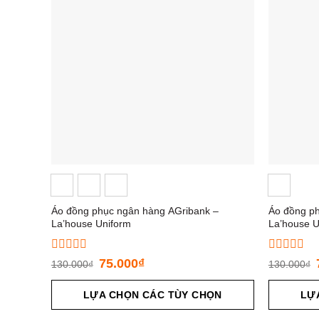
Áo đồng phục ngân hàng AGribank –
Áo đồng p
La’house Uniform
La’house U
Được
Được
75.000
₫
130.000
₫
130.000
₫
xếp
xếp
hạng
hạng
0
LỰA CHỌN CÁC TÙY CHỌN
0
LỰ
5
5
sao
sao