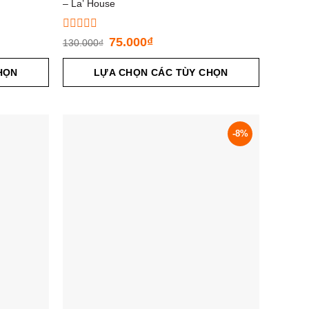
– La’ House
Được
75.000
₫
130.000
₫
xếp
hạng
HỌN
0
LỰA CHỌN CÁC TÙY CHỌN
5
sao
-8%