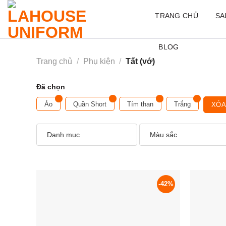
Skip
TRANG CHỦ
SA
to
content
BLOG
Trang chủ
/
Phụ kiện
/
Tất (vớ)
Đã chọn
Áo
Quần Short
Tím than
Trắng
XÓA
Danh mục
Màu sắc
-42%