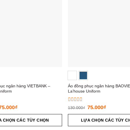
hục ngân hàng VIETBANK –
Áo đồng phục ngân hàng BAOVI
niform
La’house Uniform
Được
75.000
₫
75.000
₫
130.000
₫
xếp
hạng
A CHỌN CÁC TÙY CHỌN
0
LỰA CHỌN CÁC TÙY C
5
sao