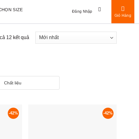
CHỌN SIZE
Đăng Nhập
Giỏ Hàng
 cả 12 kết quả
Chất liệu
-42%
-42%