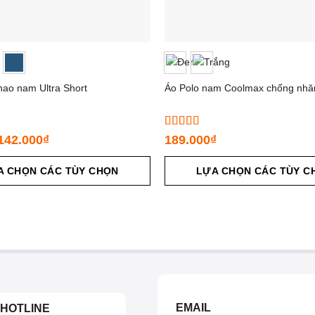
hao nam Ultra Short
Áo Polo nam Coolmax chống nhă
Được xếp
142.000
₫
189.000
₫
hạng
5.00
5
sao
A CHỌN CÁC TÙY CHỌN
LỰA CHỌN CÁC TÙY C
EMAIL
HOTLINE