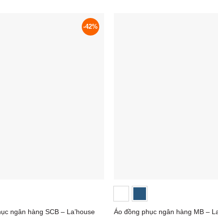
-42%
hục ngân hàng SCB – La’house
Áo đồng phục ngân hàng MB – L