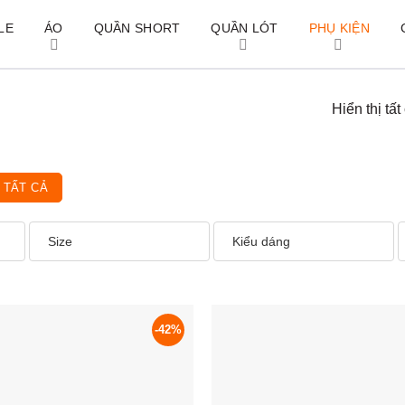
LE
ÁO
QUẦN SHORT
QUẦN LÓT
PHỤ KIỆN
Hiển thị tất
 TẤT CẢ
Size
Kiểu dáng
-42%