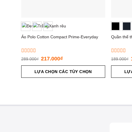
Áo Polo Cotton Compact Prime-Everyday
Quần thể t
Được
Được
217.000
₫
289.000
₫
189.000
₫
xếp
xếp
hạng
hạng
0
LỰA CHỌN CÁC TÙY CHỌN
0
LỰ
5
5
sao
sao