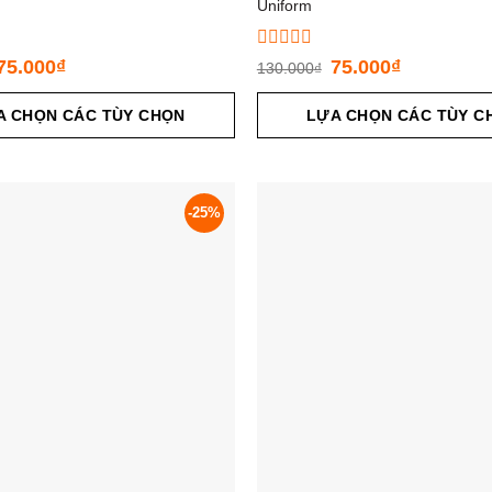
Uniform
Được
75.000
₫
75.000
₫
130.000
₫
xếp
hạng
A CHỌN CÁC TÙY CHỌN
0
LỰA CHỌN CÁC TÙY C
5
sao
-25%