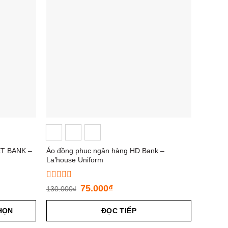
ET BANK –
Áo đồng phục ngân hàng HD Bank –
La’house Uniform
Được
75.000
₫
130.000
₫
xếp
hạng
HỌN
0
ĐỌC TIẾP
5
sao