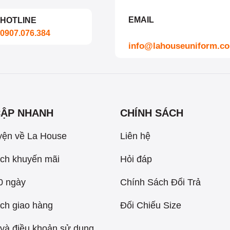
EMAIL
HOTLINE
0907.076.384
info@lahouseuniform.c
CẬP NHANH
CHÍNH SÁCH
yện về La House
Liên hệ
ch khuyến mãi
Hỏi đáp
60 ngày
Chính Sách Đổi Trả
ch giao hàng
Đối Chiếu Size
và điều khoản sử dụng