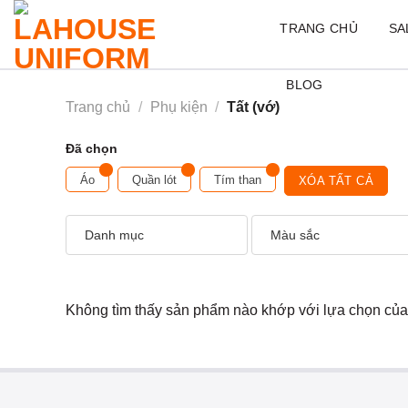
Skip
TRANG CHỦ
SA
to
content
BLOG
Trang chủ
/
Phụ kiện
/
Tất (vớ)
Đã chọn
Áo
Quần lót
Tím than
XÓA TẤT CẢ
Danh mục
Màu sắc
Không tìm thấy sản phẩm nào khớp với lựa chọn của