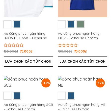
Áo đồng phục ngân hàng
Áo đồng phục ngân hàng
BAOVIET BANK – La’house
BIDV – La’house Uniform
Uniform
Được
130.000
₫
75.000
₫
Được
130.000
₫
75.000
₫
xếp
xếp
hạng
hạng
LỰA CHỌN CÁC TÙY CHỌN
LỰA CHỌN CÁC TÙY CHỌN
0
0
5
5
sao
sao
-42%
-42%
Áo đồng phục ngân hàng SCB
Áo đồng phục ngân hàng MB
– La’house Uniform
– La’house Uniform