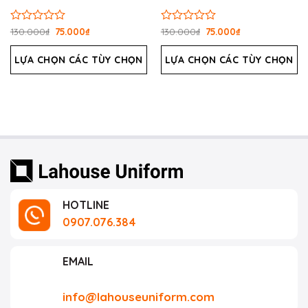
Được
130.000
₫
75.000
₫
Được
130.000
₫
75.000
₫
xếp
xếp
hạng
hạng
LỰA CHỌN CÁC TÙY CHỌN
LỰA CHỌN CÁC TÙY CHỌN
0
0
5
5
sao
sao
HOTLINE
0907.076.384
EMAIL
info@lahouseuniform.com