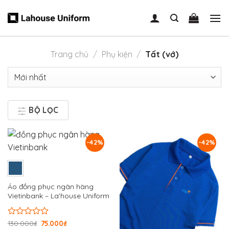
Skip
to
content
Trang chủ
/
Phụ kiện
/
Tất (vớ)
BỘ LỌC
-42%
-42%
Áo đồng phục ngân hàng
Vietinbank – La’house Uniform
Được
130.000
₫
75.000
₫