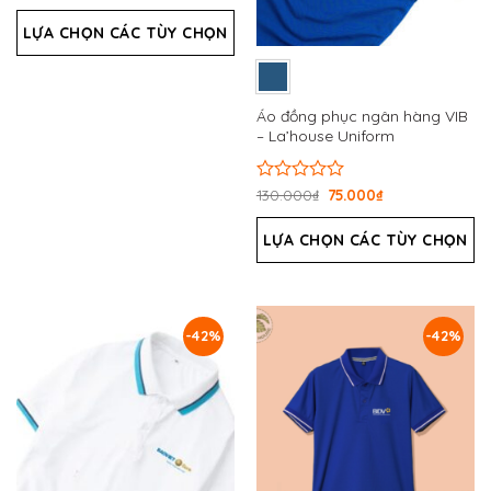
xếp
hạng
LỰA CHỌN CÁC TÙY CHỌN
0
5
sao
Áo đồng phục ngân hàng VIB
– La’house Uniform
Được
130.000
₫
75.000
₫
xếp
hạng
LỰA CHỌN CÁC TÙY CHỌN
0
5
sao
-42%
-42%