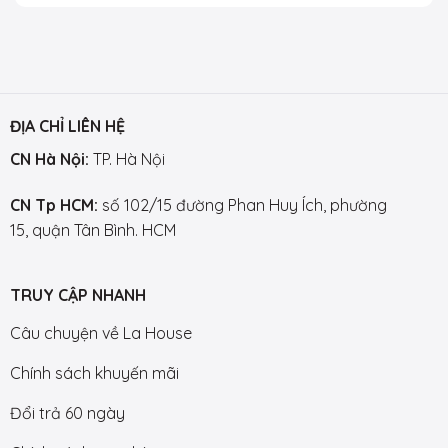
ĐỊA CHỈ LIÊN HỆ
CN Hà Nội:
TP. Hà Nội
CN Tp HCM:
số 102/15 đường Phan Huy Ích, phường
15, quận Tân Bình. HCM
TRUY CẬP NHANH
Câu chuyện về La House
Chính sách khuyến mãi
Đổi trả 60 ngày