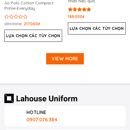
nhăn hiệu quả
Áo Polo Cotton Compact
Prime-Everyday
Được xếp
189.000
₫
hạng
5.00
Được
289.000
₫
217.000
₫
5 sao
xếp
LỰA CHỌN CÁC TÙY CHỌN
hạng
LỰA CHỌN CÁC TÙY CHỌN
0
5
sao
VIEW MORE
HOTLINE
0907.076.384