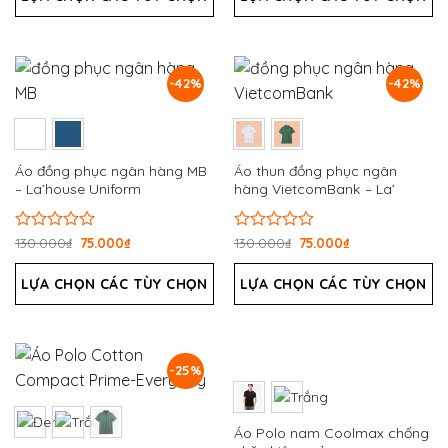
0
0
5
5
sao
sao
-42%
-42%
Áo đồng phục ngân hàng MB
Áo thun đồng phục ngân
– La’house Uniform
hàng VietcomBank – La’
House
Được
130.000
₫
75.000
₫
Được
130.000
₫
75.000
₫
xếp
xếp
hạng
hạng
LỰA CHỌN CÁC TÙY CHỌN
LỰA CHỌN CÁC TÙY CHỌN
0
0
5
5
sao
sao
-25%
Áo Polo nam Coolmax chống