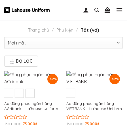
Skip
to
content
Trang chủ
/
Phụ kiện
/
Tất (vớ)
BỘ LỌC
-42%
-42%
Áo đồng phục ngân hàng
Áo đồng phục ngân hàng
AGribank – La’house Uniform
VIETBANK – La’house Uniform
Được
130.000
₫
75.000
₫
Được
130.000
₫
75.000
₫