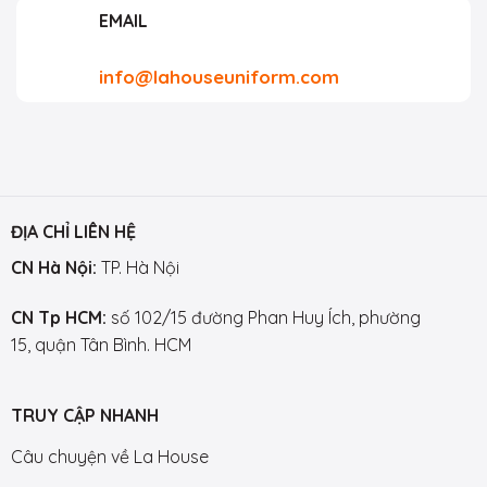
EMAIL
info@lahouseuniform.com
ĐỊA CHỈ LIÊN HỆ
CN Hà Nội:
TP. Hà Nội
CN Tp HCM:
số 102/15 đường Phan Huy Ích, phường
15, quận Tân Bình. HCM
TRUY CẬP NHANH
Câu chuyện về La House