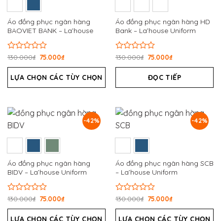
Áo đồng phục ngân hàng
Áo đồng phục ngân hàng HD
BAOVIET BANK – La’house
Bank – La’house Uniform
Uniform
Được
130.000
₫
75.000
₫
Được
130.000
₫
75.000
₫
xếp
xếp
hạng
hạng
LỰA CHỌN CÁC TÙY CHỌN
ĐỌC TIẾP
0
0
5
5
sao
sao
-42%
-42%
Áo đồng phục ngân hàng
Áo đồng phục ngân hàng SCB
BIDV – La’house Uniform
– La’house Uniform
Được
130.000
₫
75.000
₫
Được
130.000
₫
75.000
₫
xếp
xếp
hạng
hạng
LỰA CHỌN CÁC TÙY CHỌN
LỰA CHỌN CÁC TÙY CHỌN