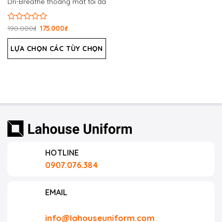
Dri-Breathe thoáng mát tối đa
Được
190.000
₫
175.000
₫
xếp
hạng
LỰA CHỌN CÁC TÙY CHỌN
0
5
sao
HOTLINE
0907.076.384
EMAIL
info@lahouseuniform.com