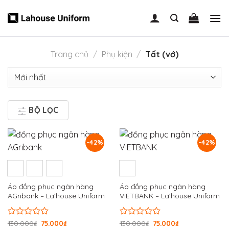
Skip
to
content
Trang chủ
/
Phụ kiện
/
Tất (vớ)
BỘ LỌC
-42%
-42%
Áo đồng phục ngân hàng
Áo đồng phục ngân hàng
AGribank – La’house Uniform
VIETBANK – La’house Uniform
Được
130.000
₫
75.000
₫
Được
130.000
₫
75.000
₫