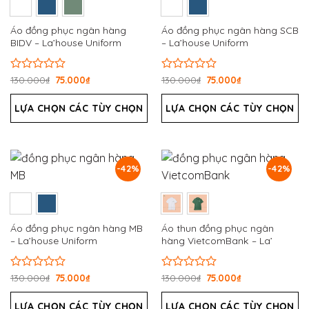
Áo đồng phục ngân hàng
Áo đồng phục ngân hàng SCB
BIDV – La’house Uniform
– La’house Uniform
Được
130.000
₫
75.000
₫
Được
130.000
₫
75.000
₫
xếp
xếp
hạng
hạng
LỰA CHỌN CÁC TÙY CHỌN
LỰA CHỌN CÁC TÙY CHỌN
0
0
5
5
sao
sao
-42%
-42%
Áo đồng phục ngân hàng MB
Áo thun đồng phục ngân
– La’house Uniform
hàng VietcomBank – La’
House
Được
130.000
₫
75.000
₫
Được
130.000
₫
75.000
₫
xếp
xếp
hạng
hạng
LỰA CHỌN CÁC TÙY CHỌN
LỰA CHỌN CÁC TÙY CHỌN