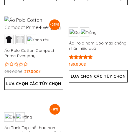
0
0
5
5
sao
sao
-25%
Áo Polo nam Coolmax chống
nhăn hiệu quả
Áo Polo Cotton Compact
Prime-Everyday
Được xếp
189.000
₫
hạng
5.00
Được
289.000
₫
217.000
₫
5 sao
xếp
LỰA CHỌN CÁC TÙY CHỌN
hạng
LỰA CHỌN CÁC TÙY CHỌN
0
5
sao
-8%
Áo Tank Top thể thao nam