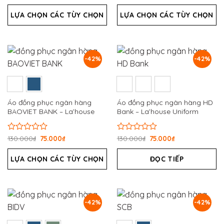
xếp
xếp
hạng
hạng
LỰA CHỌN CÁC TÙY CHỌN
LỰA CHỌN CÁC TÙY CHỌN
0
0
5
5
sao
sao
-42%
-42%
Áo đồng phục ngân hàng
Áo đồng phục ngân hàng HD
BAOVIET BANK – La’house
Bank – La’house Uniform
Uniform
Được
130.000
₫
75.000
₫
Được
130.000
₫
75.000
₫
xếp
xếp
hạng
hạng
LỰA CHỌN CÁC TÙY CHỌN
ĐỌC TIẾP
0
0
5
5
sao
sao
-42%
-42%