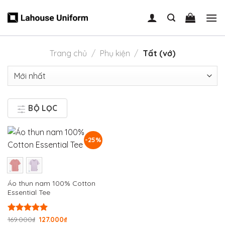
Skip
to
content
Trang chủ
/
Phụ kiện
/
Tất (vớ)
BỘ LỌC
-25%
Áo thun nam 100% Cotton
Essential Tee
Được xếp
169.000
₫
127.000
₫