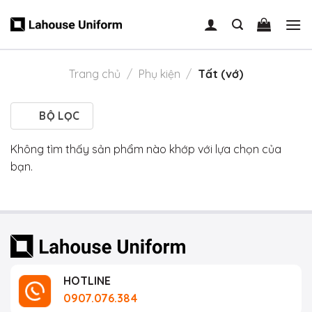
Skip
to
content
Trang chủ
/
Phụ kiện
/
Tất (vớ)
BỘ LỌC
Không tìm thấy sản phẩm nào khớp với lựa chọn của
bạn.
HOTLINE
0907.076.384