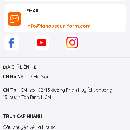
EMAIL
info@lahouseuniform.com
ĐỊA CHỈ LIÊN HỆ
CN Hà Nội:
TP. Hà Nội
CN Tp HCM:
số 102/15 đường Phan Huy Ích, phường
15, quận Tân Bình. HCM
TRUY CẬP NHANH
Câu chuyện về La House