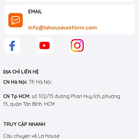
EMAIL
info@lahouseuniform.com
ĐỊA CHỈ LIÊN HỆ
CN Hà Nội:
TP. Hà Nội
CN Tp HCM:
số 102/15 đường Phan Huy Ích, phường
15, quận Tân Bình. HCM
TRUY CẬP NHANH
Câu chuyện về La House