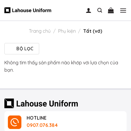
Skip
to
content
Trang chủ
/
Phụ kiện
/
Tất (vớ)
BỘ LỌC
Không tìm thấy sản phẩm nào khớp với lựa chọn của
bạn.
HOTLINE
0907.076.384