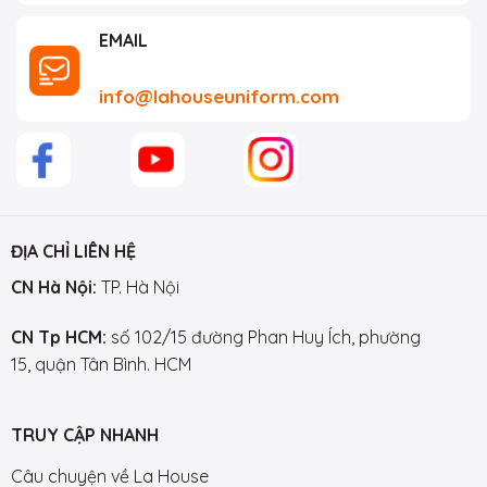
EMAIL
info@lahouseuniform.com
ĐỊA CHỈ LIÊN HỆ
CN Hà Nội:
TP. Hà Nội
CN Tp HCM:
số 102/15 đường Phan Huy Ích, phường
15, quận Tân Bình. HCM
TRUY CẬP NHANH
Câu chuyện về La House