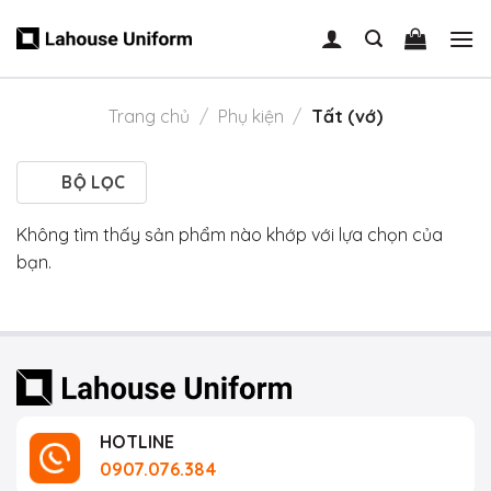
Skip
to
content
Trang chủ
/
Phụ kiện
/
Tất (vớ)
BỘ LỌC
Không tìm thấy sản phẩm nào khớp với lựa chọn của
bạn.
HOTLINE
0907.076.384